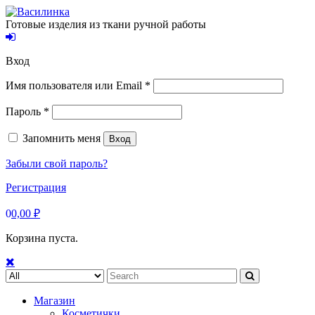
Skip
to
Готовые изделия из ткани ручной работы
content
Вход
Обязательно
Имя пользователя или Email
*
Обязательно
Пароль
*
Запомнить меня
Вход
Забыли свой пароль?
Регистрация
0
0,00
₽
Корзина пуста.
Search
for:
Магазин
Косметички