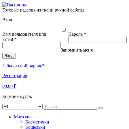
Skip
to
Готовые изделия из ткани ручной работы
content
Вход
Обязательно
Имя пользователя или
Пароль
*
Обязательно
Email
*
Запомнить меня
Вход
Забыли свой пароль?
Регистрация
0
0,00
₽
Корзина пуста.
Search
for:
Магазин
Косметички
Кошельки