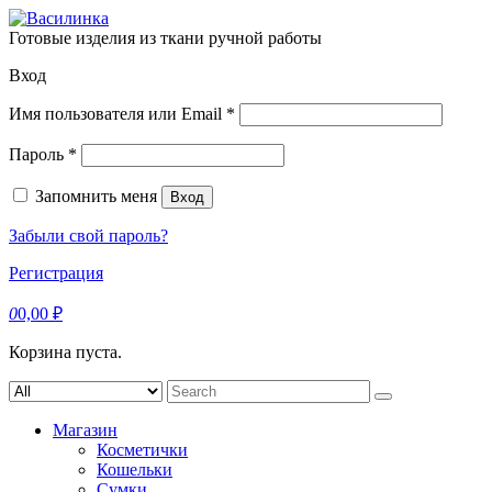
Skip
to
Готовые изделия из ткани ручной работы
content
Вход
Обязательно
Имя пользователя или Email
*
Обязательно
Пароль
*
Запомнить меня
Вход
Забыли свой пароль?
Регистрация
0
0,00
₽
Корзина пуста.
Search
for:
Магазин
Косметички
Кошельки
Сумки