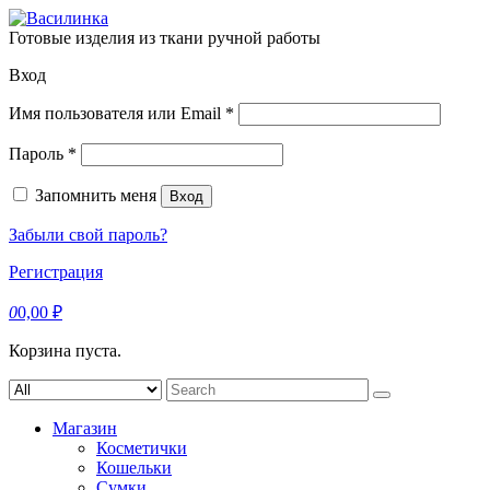
Skip
to
Готовые изделия из ткани ручной работы
content
Вход
Обязательно
Имя пользователя или Email
*
Обязательно
Пароль
*
Запомнить меня
Вход
Забыли свой пароль?
Регистрация
0
0,00
₽
Корзина пуста.
Search
for:
Магазин
Косметички
Кошельки
Сумки