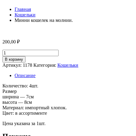
Главная
Кошельки
Минни кошелек на молнии.
200,00
₽
Количество
товара
В корзину
Минни
Артикул:
1178
Категория:
Кошельки
кошелек
на
Описание
молнии.
Количество: 4шт.
Размер
ширина — 7см
высота — 8см
Материал: импортный хлопок.
Цвет: в ассортименте
Цена указана за 1шт.