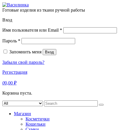
Skip
to
Готовые изделия из ткани ручной работы
content
Вход
Обязательно
Имя пользователя или Email
*
Обязательно
Пароль
*
Запомнить меня
Вход
Забыли свой пароль?
Регистрация
0
0,00
₽
Корзина пуста.
Search
for:
Магазин
Косметички
Кошельки
Сумки