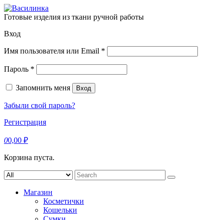
Skip
to
Готовые изделия из ткани ручной работы
content
Вход
Обязательно
Имя пользователя или Email
*
Обязательно
Пароль
*
Запомнить меня
Вход
Забыли свой пароль?
Регистрация
0
0,00
₽
Корзина пуста.
Search
for:
Магазин
Косметички
Кошельки
Сумки