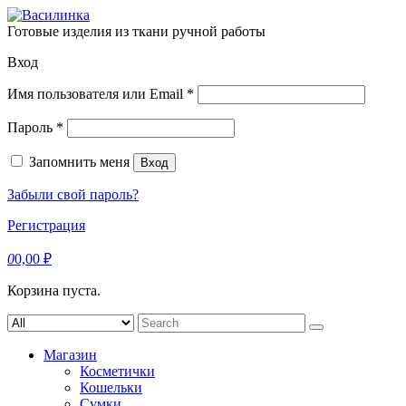
Skip
to
Готовые изделия из ткани ручной работы
content
Вход
Обязательно
Имя пользователя или Email
*
Обязательно
Пароль
*
Запомнить меня
Вход
Забыли свой пароль?
Регистрация
0
0,00
₽
Корзина пуста.
Search
for:
Магазин
Косметички
Кошельки
Сумки