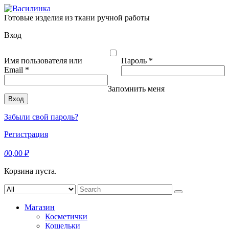
Skip
to
Готовые изделия из ткани ручной работы
content
Вход
Обязательно
Имя пользователя или
Пароль
*
Обязательно
Email
*
Запомнить меня
Вход
Забыли свой пароль?
Регистрация
0
0,00
₽
Корзина пуста.
Search
for:
Магазин
Косметички
Кошельки