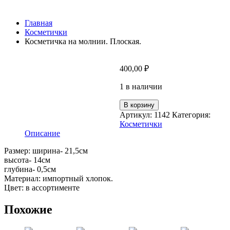
Главная
Косметички
Косметичка на молнии. Плоская.
400,00
₽
1 в наличии
Количество
В корзину
товара
Артикул:
1142
Категория:
Косметичка
Косметички
на
Описание
молнии.
Плоская.
Размер: ширина- 21,5см
высота- 14см
глубина- 0,5см
Материал: импортный хлопок.
Цвет: в ассортименте
Похожие