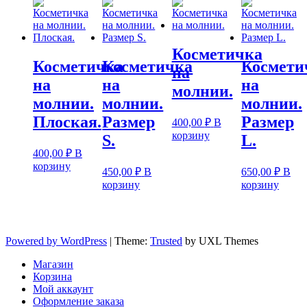
Косметичка
Косметичка
Косметичка
Космети
на
на
на
на
молнии.
молнии.
молнии.
молнии.
Плоская.
Размер
Размер
400,00
₽
В
корзину
S.
L.
400,00
₽
В
корзину
450,00
₽
В
650,00
₽
В
корзину
корзину
Powered by WordPress
|
Theme:
Trusted
by UXL Themes
Магазин
Корзина
Мой аккаунт
Оформление заказа