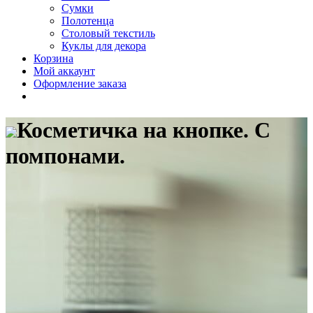
Сумки
Полотенца
Столовый текстиль
Куклы для декора
Корзина
Мой аккаунт
Оформление заказа
Косметичка на кнопке. С
помпонами.