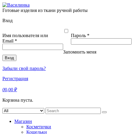
Skip
to
Готовые изделия из ткани ручной работы
content
Вход
Обязательно
Имя пользователя или
Пароль
*
Обязательно
Email
*
Запомнить меня
Вход
Забыли свой пароль?
Регистрация
0
0,00
₽
Корзина пуста.
Search
for:
Магазин
Косметички
Кошельки