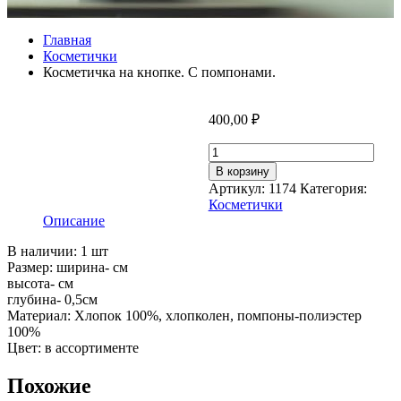
Главная
Косметички
Косметичка на кнопке. С помпонами.
400,00
₽
Количество
товара
В корзину
Косметичка
Артикул:
1174
Категория:
на
Косметички
кнопке.
Описание
С
помпонами.
В наличии: 1 шт
Размер: ширина- см
высота- см
глубина- 0,5см
Материал: Хлопок 100%, хлопколен, помпоны-полиэстер
100%
Цвет: в ассортименте
Похожие