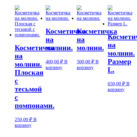
Косметичка
Косметичка
Космети
на
на
на
Косметичка
молнии.
молнии.
молнии.
на
Размер
400,00
₽
В
500,00
₽
В
молнии.
корзину
корзину
L.
Плоская
с
650,00
₽
В
тесьмой
корзину
с
помпонами.
250,00
₽
В
корзину